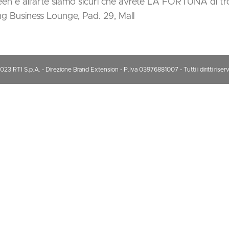
en e all’arte siamo sicuri che avrete LA FORTUNA di tr
ng Business Lounge, Pad. 29, Mall
3 RTI S.p.A. - Direzione Brand Extension - P.Iva 03976881007 - Tutti i diritti riserv