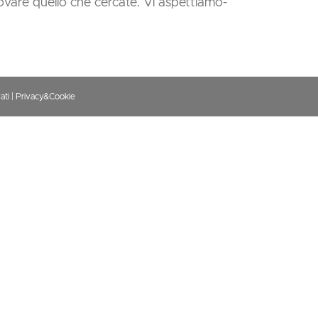
ovare quello che cercate. Vi aspettiamo-
ati
Privacy&Cookie