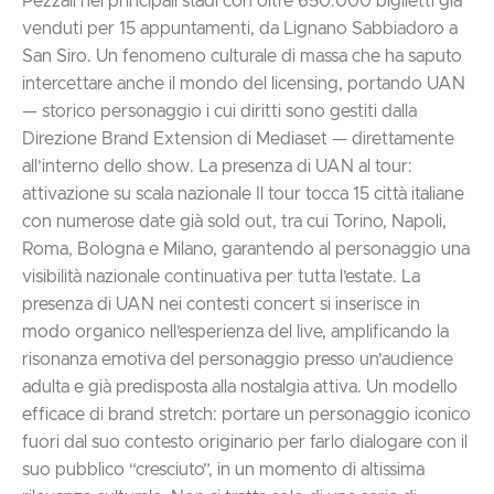
Pezzali nei principali stadi con oltre 650.000 biglietti già
venduti per 15 appuntamenti, da Lignano Sabbiadoro a
San Siro. Un fenomeno culturale di massa che ha saputo
intercettare anche il mondo del licensing, portando UAN
— storico personaggio i cui diritti sono gestiti dalla
Direzione Brand Extension di Mediaset — direttamente
all’interno dello show. La presenza di UAN al tour:
attivazione su scala nazionale Il tour tocca 15 città italiane
con numerose date già sold out, tra cui Torino, Napoli,
Roma, Bologna e Milano, garantendo al personaggio una
visibilità nazionale continuativa per tutta l’estate. La
presenza di UAN nei contesti concert si inserisce in
modo organico nell’esperienza del live, amplificando la
risonanza emotiva del personaggio presso un’audience
adulta e già predisposta alla nostalgia attiva. Un modello
efficace di brand stretch: portare un personaggio iconico
fuori dal suo contesto originario per farlo dialogare con il
suo pubblico “cresciuto”, in un momento di altissima